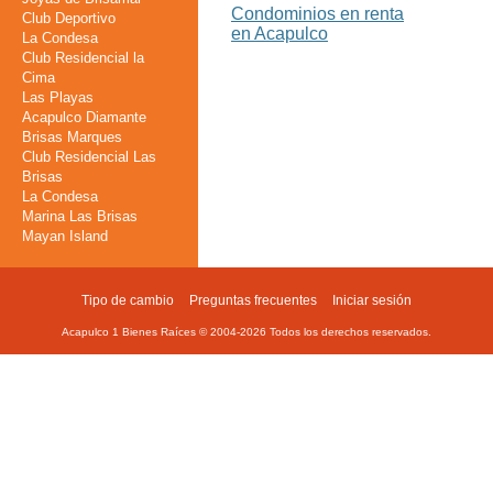
Condominios en renta
Club Deportivo
en Acapulco
La Condesa
Club Residencial la
Cima
Las Playas
Acapulco Diamante
Brisas Marques
Club Residencial Las
Brisas
La Condesa
Marina Las Brisas
Mayan Island
Tipo de cambio
Preguntas frecuentes
Iniciar sesión
Footer
Acapulco 1 Bienes Raíces © 2004-
2026
Todos los derechos reservados.