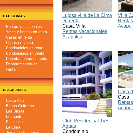
Lujosa villa de La Cima
Villa 
CATEGORÍAS
en renta
Rentas
Casa, Villa
Acapul
Rentas vacacionales
Rentas Vacacionales
Yates y barcos en renta
Acapulco
Casas en renta
Casas en venta
Condominios en renta
Condominios en venta
Departamentos en renta
Departamentos en
venta
UBICACIONES
Casa d
Casa
Costa Azul
Rentas
Brisas Guitarrón
Acapul
Las Brisas
Diamante
Club Residencial Tres
Pichilingue
Aguas
La Cima
Condominio
Joyas de Brisamar