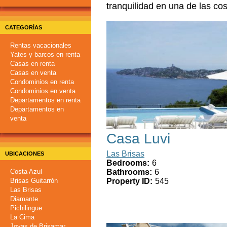
tranquilidad en una de las c
CATEGORÍAS
Rentas vacacionales
Yates y barcos en renta
Casas en renta
Casas en venta
Condominios en renta
Condominios en venta
Departamentos en renta
Departamentos en
venta
Casa Luvi
Las Brisas
UBICACIONES
Bedrooms:
6
Costa Azul
Bathrooms:
6
Brisas Guitarrón
Property ID:
545
Las Brisas
Diamante
Pichilingue
La Cima
Joyas de Brisamar