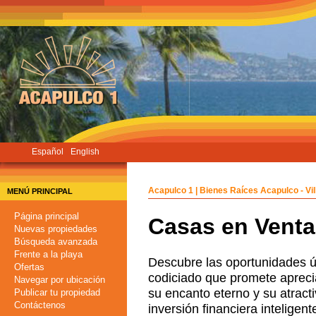
Pasar
al
contenido
principal
Español
English
Acapulco 1 | Bienes Raíces Acapulco - Vi
MENÚ PRINCIPAL
Página principal
Casas en Venta
Nuevas propiedades
Búsqueda avanzada
Frente a la playa
Descubre las oportunidades ú
Ofertas
codiciado que promete aprecia
Navegar por ubicación
su encanto eterno y su atracti
Publicar tu propiedad
Contáctenos
inversión financiera inteligent