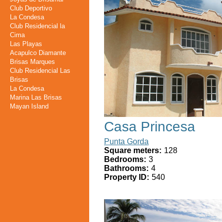
Club Deportivo
La Condesa
Club Residencial la
Cima
Las Playas
Acapulco Diamante
Brisas Marques
Club Residencial Las
Brisas
La Condesa
Marina Las Brisas
Mayan Island
Casa Princesa
Punta Gorda
Square meters:
128
Bedrooms:
3
Bathrooms:
4
Property ID:
540