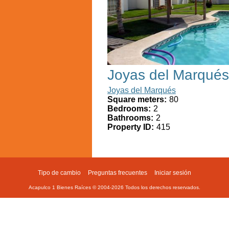
Joyas del Marqués
Joyas del Marqués
Square meters:
80
Bedrooms:
2
Bathrooms:
2
Property ID:
415
Tipo de cambio
Preguntas frecuentes
Iniciar sesión
Footer
Acapulco 1 Bienes Raíces © 2004-
2026
Todos los derechos reservados.