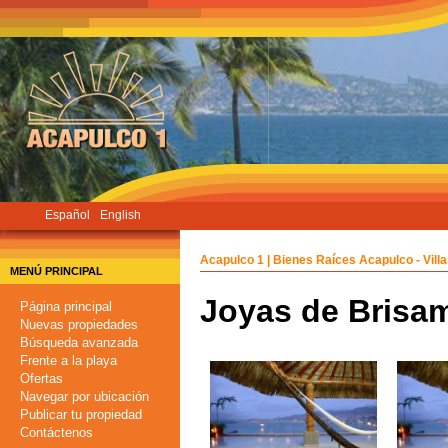
Pasar
al
contenido
principal
Español
English
Acapulco 1 | Bienes Raíces Acapulco - Vill
MENÚ PRINCIPAL
Joyas de Brisa
Página principal
Nuevas propiedades
Búsqueda avanzada
Frente a la playa
Ofertas
Navegar por ubicación
Publicar tu propiedad
Contáctenos