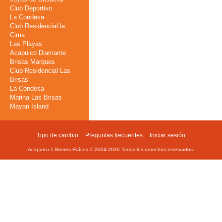
Club Deportivo
La Condesa
Club Residencial la
Cima
Las Playas
Acapulco Diamante
Brisas Marques
Club Residencial Las
Brisas
La Condesa
Marina Las Brisas
Mayan Island
Tipo de cambio
Preguntas frecuentes
Iniciar sesión
Footer
Acapulco 1 Bienes Raíces © 2004-
2026
Todos los derechos reservados.