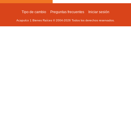
Tipo de cambio
Preguntas frecuentes
Iniciar sesión
Footer
Acapulco 1 Bienes Raíces © 2004-
2026
Todos los derechos reservados.