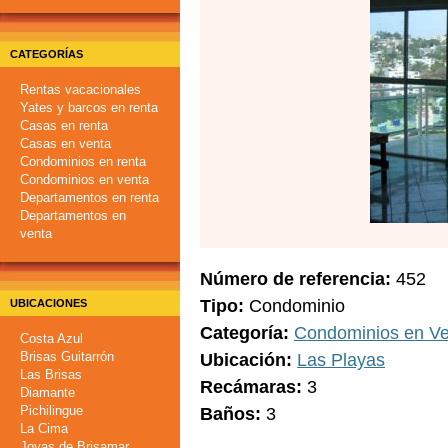
CATEGORÍAS
Rentas vacacionales
Yates y barcos en renta
Casas en renta
Casas en venta
Condominios en renta
Condominios en venta
Departamentos en renta
Departamentos en
venta
Número de referencia
452
Tipo
Condominio
UBICACIONES
Categoría
Condominios en Ve
Costa Azul
Brisas Guitarrón
Ubicación
Las Playas
Las Brisas
Recámaras
3
Diamante
Pichilingue
Baños
3
La Cima
Joyas de Brisamar