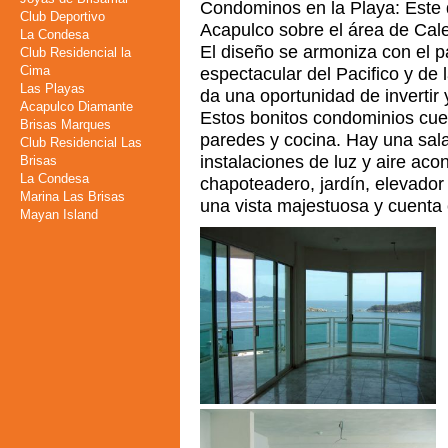
Condominos en la Playa: Este d
Club Deportivo
Acapulco sobre el área de Calet
La Condesa
El diseño se armoniza con el p
Club Residencial la
Cima
espectacular del Pacifico y de
Las Playas
da una oportunidad de invertir 
Acapulco Diamante
Estos bonitos condominios cue
Brisas Marques
paredes y cocina. Hay una sala
Club Residencial Las
instalaciones de luz y aire aco
Brisas
La Condesa
chapoteadero, jardín, elevador
Marina Las Brisas
una vista majestuosa y cuenta 
Mayan Island