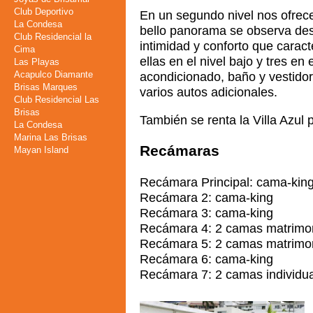
Club Deportivo
En un segundo nivel nos ofrec
La Condesa
bello panorama se observa desd
Club Residencial la
intimidad y conforto que caract
Cima
ellas en el nivel bajo y tres en
Las Playas
Acapulco Diamante
acondicionado, baño y vestido
Brisas Marques
varios autos adicionales.
Club Residencial Las
Brisas
También se renta la Villa Azul 
La Condesa
Marina Las Brisas
Recámaras
Mayan Island
Recámara Principal: cama-kin
Recámara 2: cama-king
Recámara 3: cama-king
Recámara 4: 2 camas matrimo
Recámara 5: 2 camas matrimo
Recámara 6: cama-king
Recámara 7: 2 camas individu