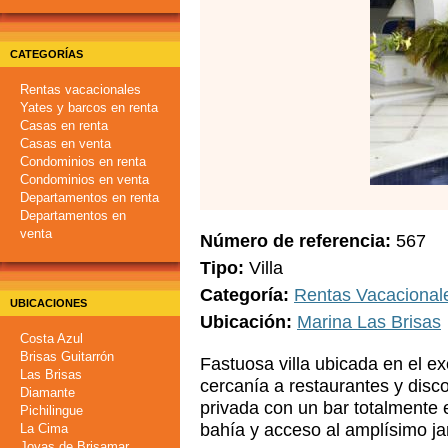
CATEGORÍAS
Rentas vacacionales
Yates y barcos en renta
Casas en renta
Casas en venta
Condominios en renta
Condominios en venta
Departamentos en renta
Departamentos en
venta
Número de referencia
567
Tipo
Villa
Categoría
Rentas Vacacional
UBICACIONES
Ubicación
Marina Las Brisas
Costa Azul
Brisas Guitarrón
Fastuosa villa ubicada en el e
Las Brisas
cercanía a restaurantes y disco
Diamante
privada con un bar totalmente 
Pichilingue
bahía y acceso al amplísimo jar
La Cima
Joyas de Brisamar