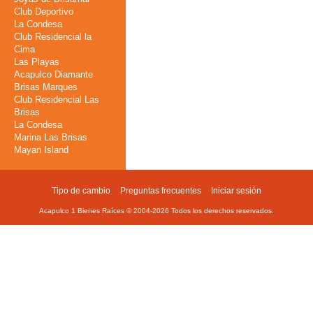
Club Deportivo
La Condesa
Club Residencial la
Cima
Las Playas
Acapulco Diamante
Brisas Marques
Club Residencial Las
Brisas
La Condesa
Marina Las Brisas
Mayan Island
Tipo de cambio
Preguntas frecuentes
Iniciar sesión
Footer
Acapulco 1 Bienes Raíces © 2004-
2026
Todos los derechos reservados.